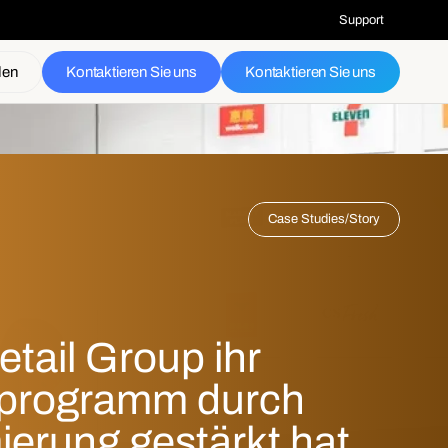
Support
den
Kontaktieren Sie uns
Kontaktieren Sie uns
Case Studies
/
Story
tail Group ihr 
programm durch 
mierung gestärkt hat