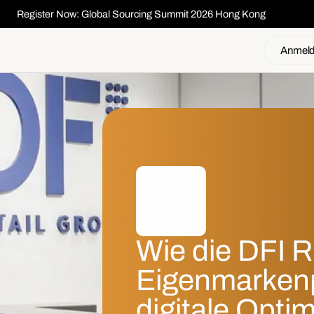
Register Now: Global Sourcing Summit 2026 Hong Kong
Anmel
Wie die DFI Re
Eigenmarken
digitale Opti