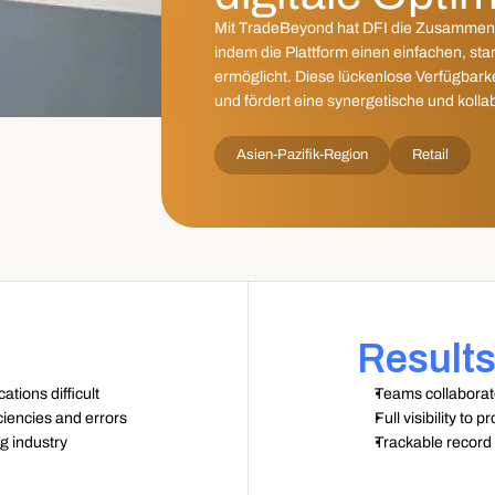
Mit TradeBeyond hat DFI die Zusammenar
indem die Plattform einen einfachen, sta
ermöglicht. Diese lückenlose Verfügbarkeit 
und fördert eine synergetische und koll
Asien-Pazifik-Region
Retail
Result
ions difficult 
Teams collaborate
ciencies and errors 
Full visibility to 
 industry 
Trackable record