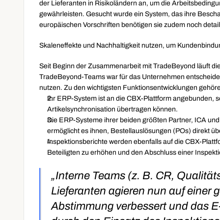
der Lieferanten in Risikoländern an, um die Arbeitsbeding
gewährleisten. Gesucht wurde ein System, das ihre Beschaff
europäischen Vorschriften benötigen sie zudem noch detail
Skaleneffekte und Nachhaltigkeit nutzen, um Kundenbindu
Seit Beginn der Zusammenarbeit mit TradeBeyond läuft die 
TradeBeyond-Teams war für das Unternehmen entscheidend,
nutzen. Zu den wichtigsten Funktionsentwicklungen gehör
Ihr ERP-System ist an die CBX-Plattform angebunden, s
Artikelsynchronisation übertragen können.
Die ERP-Systeme ihrer beiden größten Partner, ICA und K
ermöglicht es ihnen, Bestellauslösungen (POs) direkt ü
Inspektionsberichte werden ebenfalls auf die CBX-Plattf
Beteiligten zu erhöhen und den Abschluss einer Inspekt
„Interne Teams (z. B. CR, Qualität
Lieferanten agieren nun auf einer 
Abstimmung verbessert und das E-