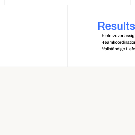
Result
Lieferzuverlässigk
Teamkoordination 
Vollständige Lief
emie mussten wir 