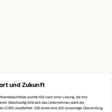
ungen 
on TradeBeyond 
em an unsere 
 anzupassen und 
affen."
art und Zukunft
handelsumfelds suchte IGS nach einer Lösung, die ihre 
enkt. Gleichzeitig fühlt sich das Unternehmen stark der 
ven (CSR) verpflichtet. IGS strebt eine 100-prozentige Überprüfung 