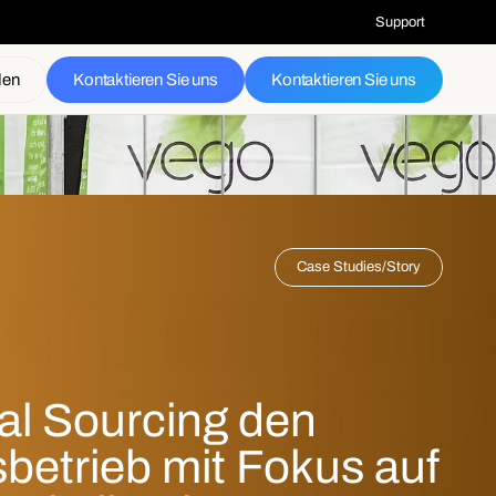
Support
den
Kontaktieren Sie uns
Kontaktieren Sie uns
Case Studies
/
Story
l Sourcing den 
betrieb mit Fokus auf 