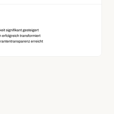
s
eit signifikant gesteigert
erfolgreich transformiert
erantentransparenz erreicht