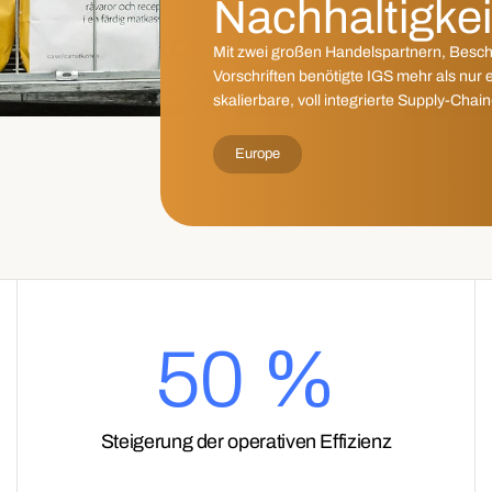
Nachhaltigkeit
Mit zwei großen Handelspartnern, Besch
Vorschriften benötigte IGS mehr als nur
skalierbare, voll integrierte Supply-Chain
Europe
50 %
Steigerung der operativen Effizienz