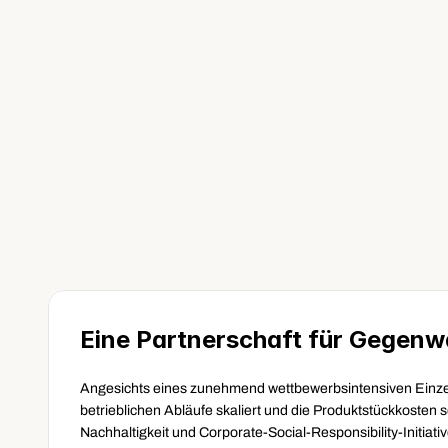
erhebliche Volumenschwank
bewältigen. Die Plattform v
ermöglichte es uns, das Syst
spezifischen Anforderungen
die nötige Flexibilität zu sch
Par Nilsson
CEO von IGS
Eine Partnerschaft für Gegenw
Angesichts eines zunehmend wettbewerbsintensiven Einzel
betrieblichen Abläufe skaliert und die Produktstückkosten s
Nachhaltigkeit und Corporate-Social-Responsibility-Initiati