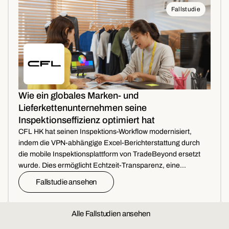
Fallstudie
Wie ein globales Marken- und
Lieferkettenunternehmen seine
Inspektionseffizienz optimiert hat
CFL HK hat seinen Inspektions-Workflow modernisiert,
indem die VPN-abhängige Excel-Berichterstattung durch
die mobile Inspektionsplattform von TradeBeyond ersetzt
wurde. Dies ermöglicht Echtzeit-Transparenz, eine
schnellere Behebung von Abweichungen und eine
Fallstudie ansehen
verbesserte teamübergreifende Zusammenarbeit.
Alle Fallstudien ansehen